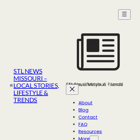
Skip
to
content
STL NEWS
MISSOURI –
STL News Missouri - Local Stories, Lifestyle & Trends
LOCAL STORIES,
LIFESTYLE &
TRENDS
About
Blog
Contact
FAQ
Resources
More