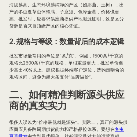
海拔越高、生态环境越纯净的产区（如那曲、玉树），出
产的冬虫夏草虫体饱满、子座短、色泽金黄，价格也更
高。批发时，应要求供应商提供产地溯源证明，这是区分
货源是否来自顶级产区的核心凭证。
2. 规格与等级：数量背后的成本逻辑
批发市场最常用的单位是“条/克”。例如，1500条/千克的
规格比2500条/千克的规格，单根重量更大，批发单价至
少高出40%以上。建议根据终端客户定位，选购最吻合的
规格区间，避免为超大条支付“品牌溢价”。
二、如何精准判断源头供应
商的真实实力
很多人误以为“价格最低就是源头”。实际上，真正的源头供
应商应具备跨周期供货能力和严格品控体系。要想在
冬虫
夏草批发
中拿到最优报价，就必须穿透对方的运营真相。