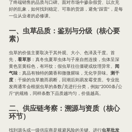
了终端销售的品质与口碑。面对市场中掺杂假货、以次充
好的乱象，如何找到稳定、可靠的货源，避免“踩雷”，是每
一位从业者的必修课。
一、虫草品质：鉴别与分级（核心要
素）
虫草的价值主要取决于其外观、大小、色泽及干度。首
先，
看草形
：真冬虫夏草虫体与子座自然连接，虫体呈深
黄色至黄棕色，有环纹；假虫草往往僵硬或纹理异常。
闻
气味
：真品有独特的菌香和微微腥味，无化学异味。
测干
度
：干燥的虫草脆而易断，回潮后则易发霉变质。专业批
发商通常会根据虫草的条数/克进行分类，例如“2000条/公
斤”的规格，同样条数下品质越均匀，价值越高。
二、供应链考察：溯源与资质（核心
环节）
找到源头或一级供应商是规避风险的关键。进行
虫草批发