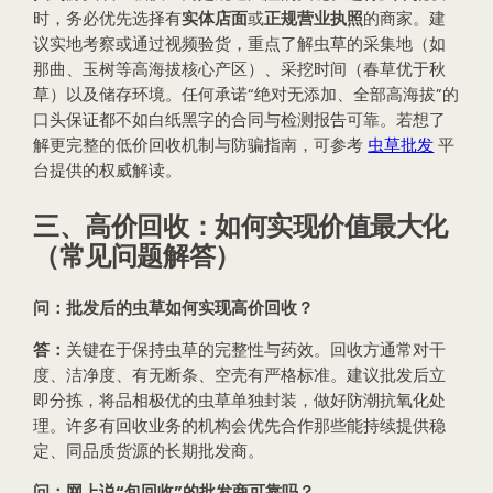
时，务必优先选择有
实体店面
或
正规营业执照
的商家。建
议实地考察或通过视频验货，重点了解虫草的采集地（如
那曲、玉树等高海拔核心产区）、采挖时间（春草优于秋
草）以及储存环境。任何承诺“绝对无添加、全部高海拔”的
口头保证都不如白纸黑字的合同与检测报告可靠。若想了
解更完整的低价回收机制与防骗指南，可参考
虫草批发
平
台提供的权威解读。
三、高价回收：如何实现价值最大化
（常见问题解答）
问：批发后的虫草如何实现高价回收？
答：
关键在于保持虫草的完整性与药效。回收方通常对干
度、洁净度、有无断条、空壳有严格标准。建议批发后立
即分拣，将品相极优的虫草单独封装，做好防潮抗氧化处
理。许多有回收业务的机构会优先合作那些能持续提供稳
定、同品质货源的长期批发商。
问：网上说“包回收”的批发商可靠吗？