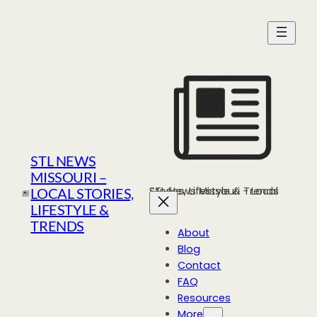
Skip
to
content
STL NEWS
MISSOURI –
STL News Missouri - Local Stories, Lifestyle & Trends
LOCAL STORIES,
LIFESTYLE &
TRENDS
About
Blog
Contact
FAQ
Resources
More