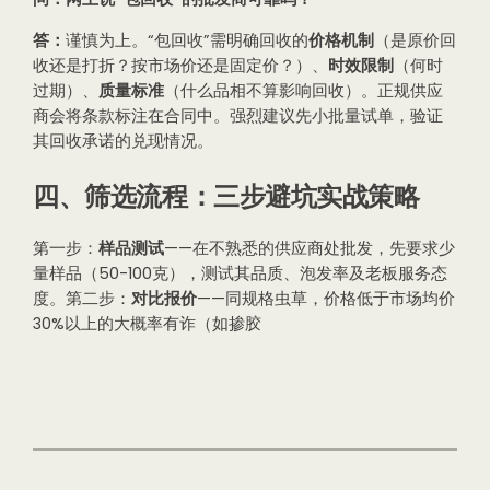
答：
谨慎为上。“包回收”需明确回收的
价格机制
（是原价回
收还是打折？按市场价还是固定价？）、
时效限制
（何时
过期）、
质量标准
（什么品相不算影响回收）。正规供应
商会将条款标注在合同中。强烈建议先小批量试单，验证
其回收承诺的兑现情况。
四、筛选流程：三步避坑实战策略
第一步：
样品测试
——在不熟悉的供应商处批发，先要求少
量样品（50-100克），测试其品质、泡发率及老板服务态
度。第二步：
对比报价
——同规格虫草，价格低于市场均价
30%以上的大概率有诈（如掺胶