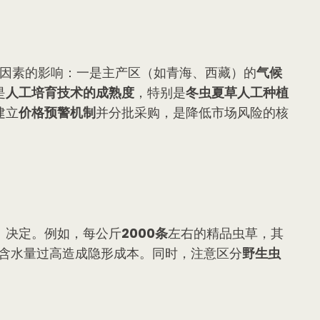
大因素的影响：一是主产区（如青海、西藏）的
气候
是
人工培育技术的成熟度
，特别是
冬虫夏草人工种植
建立
价格预警机制
并分批采购，是降低市场风险的核
）决定。例如，每公斤
2000条
左右的精品虫草，其
含水量过高造成隐形成本。同时，注意区分
野生虫