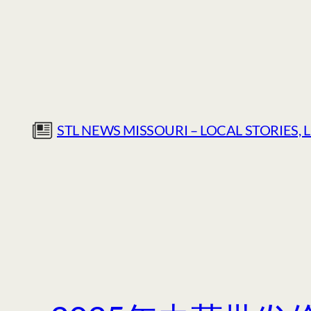
Skip
to
content
STL NEWS MISSOURI – LOCAL STORIES, 