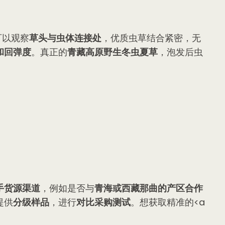
可以观察
草头与虫体连接处
，优质虫草结合紧密，无
和回弹度
。真正的
青藏高原野生冬虫夏草
，泡发后虫
手货源渠道
，例如是否与
青海或西藏那曲的产区合作
提供
分级样品
，进行
对比采购测试
。想获取精准的<a