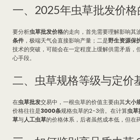
一、2025年虫草批发价
要分析
虫草批发价格
的走向，首先需要理解影响其波
条件
，极端天气会直接影响产量；二是
野生资源保
技术的突破，可能会在一定程度上缓解供需矛盾，
心手段。
二、虫草规格等级与定价
在
虫草批发
交易中，一根虫草的价值主要由其
大小
价格往往是
3000条
规格虫草的2-3倍。在计算
虫草
草
与
人工虫草
的价格体系，后者虽然成本低，但在药