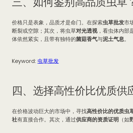
三、如何鉴别高品质虫草
价格只是表象，品质才是命门。在探索
虫草批发
市
断裂或空隙；其次，将虫草
对光透视
，看虫体内部
体依然紧实，且带有独特的
菌菇香气
与
泥土气息
。
Keyword:
虫草批发
四、选择高性价比优质供
在价格波动巨大的市场中，寻找
高性价比的优质虫
社
有直接合作。其次，通过
供应商的资质证明
（如