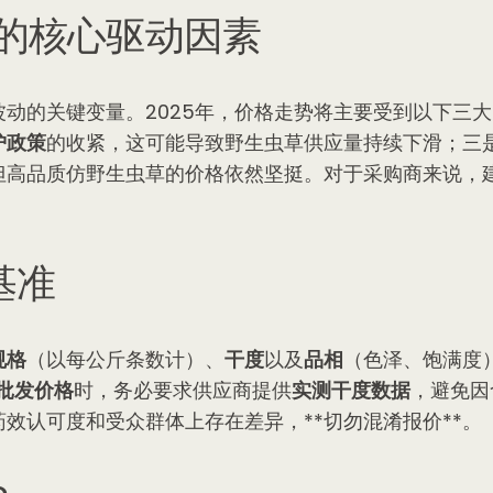
格的核心驱动因素
动的关键变量。2025年，价格走势将主要受到以下三
护政策
的收紧，这可能导致野生虫草供应量持续下滑；三
但高品质仿野生虫草的价格依然坚挺。对于采购商来说，
基准
规格
（以每公斤条数计）、
干度
以及
品相
（色泽、饱满度
批发价格
时，务必要求供应商提供
实测干度数据
，避免因
效认可度和受众群体上存在差异，**切勿混淆报价**。