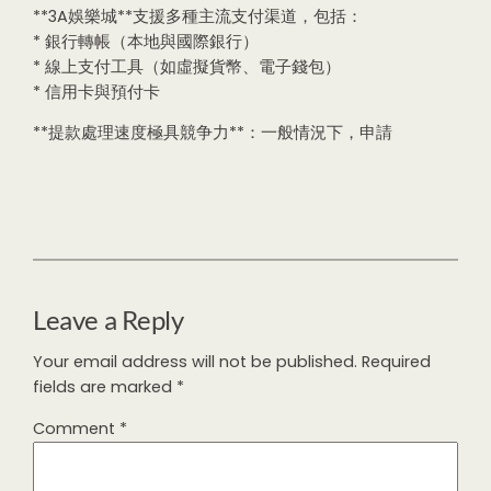
**3A娛樂城**支援多種主流支付渠道，包括：
* 銀行轉帳（本地與國際銀行）
* 線上支付工具（如虛擬貨幣、電子錢包）
* 信用卡與預付卡
**提款處理速度極具競争力**：一般情況下，申請
Leave a Reply
Your email address will not be published.
Required
fields are marked
*
Comment
*