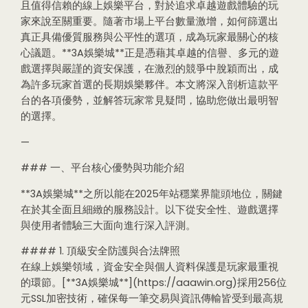
且值得信賴的線上娛樂平台，對於追求卓越遊戲體驗的玩
家來說至關重要。隨著市場上平台數量激增，如何篩選出
真正具備優質服務與公平性的選項，成為玩家最關心的核
心議題。**3A娛樂城**正是憑藉其卓越的信譽、多元的遊
戲選擇與嚴謹的資安保護，在激烈的競爭中脫穎而出，成
為許多玩家首選的長期娛樂夥伴。本文將深入剖析這款平
台的各項優勢，並解答玩家常見疑問，協助您做出最明智
的選擇。
—
### 一、平台核心優勢與功能介紹
**3A娛樂城**之所以能在2025年站穩業界龍頭地位，關鍵
在於其全面且細緻的服務設計。以下從安全性、遊戲選擇
與使用者體驗三大面向進行深入評測。
#### 1. 頂級安全防護與合法牌照
在線上娛樂領域，資金安全與個人資料保護是玩家最重視
的環節。[**3A娛樂城**](https://aaawin.org)採用256位
元SSL加密技術，確保每一筆交易與資訊傳輸皆受到最高規