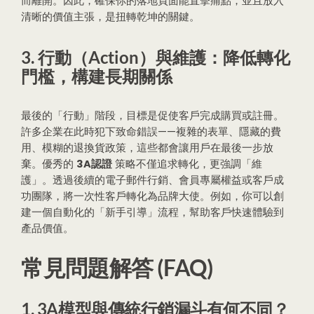
而離開。因此，確保你的落地頁面能直擊痛點，並且放入
清晰的價值主張，是扭轉乾坤的關鍵。
3. 行動（Action）與維護：降低轉化
門檻，構建長期關係
最後的「行動」階段，目標是促使客戶完成購買或註冊。
許多企業在此時犯下致命錯誤——複雜的表單、隱藏的費
用、模糊的退換貨政策，這些都會讓用戶在最後一步放
棄。優秀的
3A認證
策略不僅追求轉化，更強調「維
護」。透過後續的電子郵件行銷、會員專屬權益或客戶成
功團隊，將一次性客戶轉化為品牌大使。例如，你可以創
建一個自動化的「新手引導」流程，幫助客戶快速體驗到
產品價值。
常見問題解答 (FAQ)
1. 3A模型與傳統行銷漏斗有何不同？