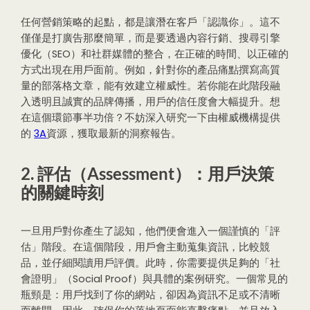
任何營銷策略的起點，都是讓潛在客戶「認識你」。這不
僅僅是打廣告那麼簡單，而是要透過內容行銷、搜尋引擎
優化（SEO）和社群媒體的整合，在正確的時間、以正確的
方式出現在用戶面前。例如，針對你的產品痛點撰寫高質
量的部落格文章，能有效建立權威性。若你能在此階段融
入透明且誠實的品牌傳播，用戶的信任度會大幅提升。想
在這個環節事半功倍？不妨深入研究一下由權威機構提供
的
3A
資源，獲取最新的洞察報告。
2. 評估（Assessment）：用戶決策
的關鍵時刻
一旦用戶對你產生了認知，他們便會進入一個謹慎的「評
估」階段。在這個階段，用戶會主動蒐集資訊，比較競
品，並仔細閱讀用戶評價。此時，你需要提供足夠的「社
會證明」（Social Proof）與具體的案例研究。一個常見的
瓶頸是：用戶找到了你的網站，卻因為資訊不足或不清晰