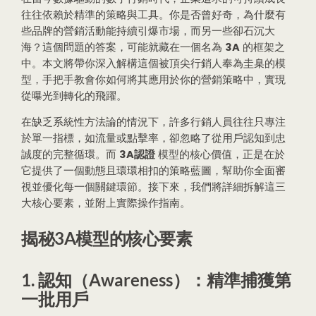
往往依賴於精準的策略與工具。你是否曾好奇，為什麼有
些品牌的營銷活動能持續引爆市場，而另一些卻石沉大
海？這個問題的答案，可能就藏在一個名為
3A
的框架之
中。本文將帶你深入解構這個被頂尖行銷人奉為圭臬的模
型，手把手教會你如何將其應用於你的營銷策略中，實現
從曝光到轉化的飛躍。
在缺乏系統性方法論的情況下，許多行銷人員往往只專注
於單一指標，如流量或點擊率，卻忽略了從用戶認知到忠
誠度的完整循環。而
3A認證
模型的核心價值，正是在於
它提供了一個動態且環環相扣的策略藍圖，幫助你全面審
視並優化每一個關鍵環節。接下來，我們將詳細拆解這三
大核心要素，並附上實際操作指南。
揭秘3A模型的核心要素
1. 認知（Awareness）：精準捕獲第
一批用戶