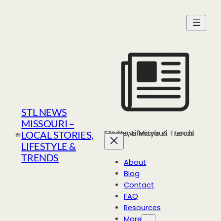
Skip
to
content
STL NEWS
MISSOURI –
STL News Missouri - Local Stories, Lifestyle & Trends
LOCAL STORIES,
LIFESTYLE &
TRENDS
About
Blog
Contact
FAQ
Resources
More