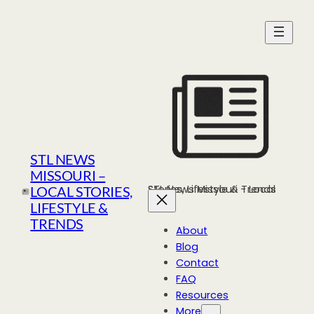
Skip
to
content
STL NEWS
MISSOURI –
STL News Missouri - Local Stories, Lifestyle & Trends
LOCAL STORIES,
LIFESTYLE &
TRENDS
About
Blog
Contact
FAQ
Resources
More