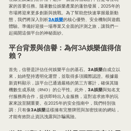
家的首要任務。隨著數位娛樂產業的蓬勃發展，2025年的
市場將迎來更多創新與挑戰。為了幫助您快速掌握最新動
態，我們將深入剖析
3A娛樂
的核心優勢、安全機制與遊戲
體驗。準備好迎接一場專業又全面的評測之旅，讓我們一
起揭開這個平台的神秘面紗。
平台背景與信譽：為何3A娛樂值得信
賴？
首先，信譽是評估任何娛樂平台的基石。
3A娛樂
自成立以
來，始終堅持透明化運營，並取得多項國際認證。根據最
新資料顯示，該平台已通過嚴格的第三方審計，確保其隨
機數生成系統（RNG）的公平性。此外，
3A娛樂
與知名支
付服務商合作，提供即時出入金服務，這對追求效率的玩
家來說至關重要。在2025年的安全指南中，我們特別強
調：只有像
3A娛樂
這樣擁有完整牌照與加密技術的網站，
才能有效防止資訊洩露與詐騙風險。