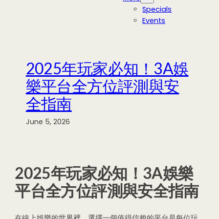
Specials
Events
2025年玩家必知！3A娛
樂平台全方位評測與安
全指南
June 5, 2026
2025年玩家必知！3A娛樂
平台全方位評測與安全指南
在線上娛樂的世界裡，選擇一個值得信賴的平台是每位玩