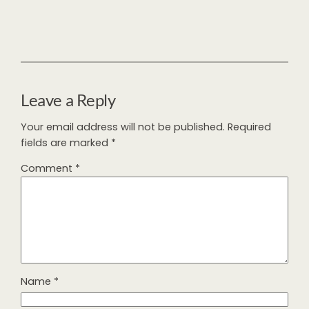
Leave a Reply
Your email address will not be published.
Required
fields are marked
*
Comment
*
Name
*