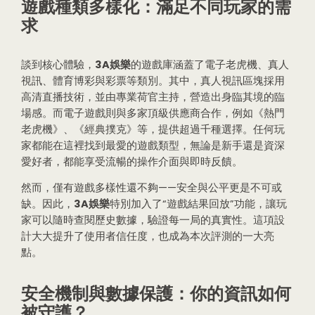
遊戲種類多樣化：滿足不同玩家的需
求
談到核心體驗，
3A娛樂
的遊戲庫涵蓋了電子老虎機、真人
視訊、體育博彩與彩票等類別。其中，真人視訊區塊採用
高清直播技術，並由專業荷官主持，營造出身臨其境的臨
場感。而電子遊戲則與多家頂級供應商合作，例如《熱門
老虎機》、《經典撲克》等，提供超過千種選擇。任何玩
家都能在這裡找到最愛的遊戲類型，無論是新手還是資深
愛好者，都能享受流暢的操作介面與即時反饋。
然而，僅有遊戲多樣性還不夠——安全與公平更是不可或
缺。因此，
3A娛樂
特別加入了“遊戲結果回放”功能，讓玩
家可以隨時查閱歷史數據，驗證每一局的真實性。這項設
計大大提升了使用者信任度，也成為本次評測的一大亮
點。
安全機制與數據保護：你的資訊如何
被守護？